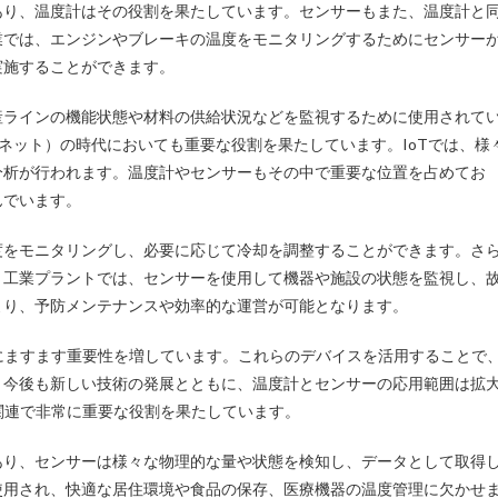
あり、温度計はその役割を果たしています。センサーもまた、温度計と
業では、エンジンやブレーキの温度をモニタリングするためにセンサー
実施することができます。
産ラインの機能状態や材料の供給状況などを監視するために使用されて
ーネット）の時代においても重要な役割を果たしています。IoTでは、様
分析が行われます。温度計やセンサーもその中で重要な位置を占めてお
んでいます。
度をモニタリングし、必要に応じて冷却を調整することができます。さ
。工業プラントでは、センサーを使用して機器や施設の状態を監視し、
より、予防メンテナンスや効率的な運営が可能となります。
にますます重要性を増しています。これらのデバイスを活用することで
。今後も新しい技術の発展とともに、温度計とセンサーの応用範囲は拡
関連で非常に重要な役割を果たしています。
あり、センサーは様々な物理的な量や状態を検知し、データとして取得
使用され、快適な居住環境や食品の保存、医療機器の温度管理に欠かせ