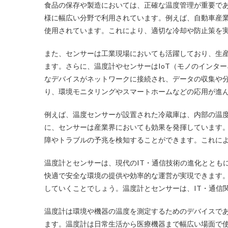
食品の保存や製造においては、正確な温度管理が重要で
様に幅広い分野で利用されています。例えば、自動車産
使用されています。これにより、適切な冷却や防止策を
また、センサーは工業現場においても活躍しており、生
ます。さらに、温度計やセンサーはIoT（モノのインタ
なデバイスがネットワークに接続され、データの収集や
り、環境モニタリングやスマートホームなどの応用が進
例えば、温度センサーが設置された冷蔵庫は、内部の温
に、センサーは産業界においても効果を発揮しています
障やトラブルの予兆を検知することができます。これに
温度計とセンサーは、現代のIT・通信技術の進化ととも
快適で安全な環境の提供や効率的な運営が実現できます
していくことでしょう。温度計とセンサーは、IT・通信
温度計は環境や機器の温度を測定するためのデバイスで
ます。温度計は日常生活から医療機器まで幅広い場面で