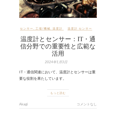
センサー
,
工場/機械
,
温度計
温度計 センサー
温度計とセンサー：IT・通
信分野での重要性と広範な
活用
2024年1月3日
IT・通信関連において、温度計とセンサーは重
要な役割を果たしています。
もっと読む
Akagi
コメントなし