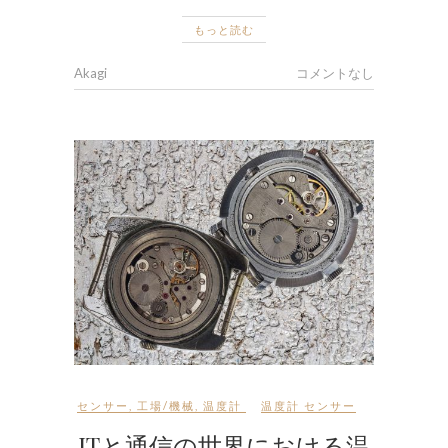
もっと読む
Akagi
コメントなし
センサー
,
工場/機械
,
温度計
温度計 センサー
ITと通信の世界における温